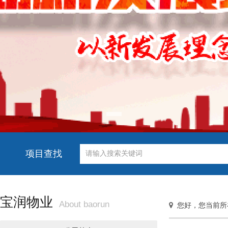
项目查找
宝润物业
About baorun
您好，您当前所