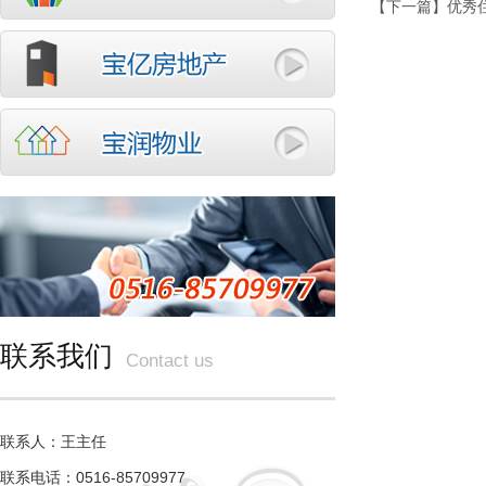
【下一篇】优秀
联系我们
Contact us
联系人：王主任
联系电话：0516-85709977