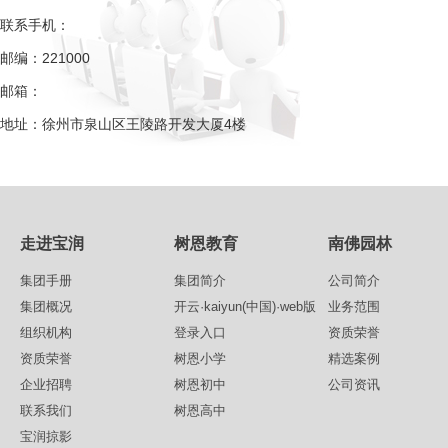
联系手机：
邮编：221000
邮箱：
地址：徐州市泉山区王陵路开发大厦4楼
走进宝润
树恩教育
南佛园林
集团手册
集团简介
公司简介
集团概况
开云·kaiyun(中国)·web版
业务范围
组织机构
登录入口
资质荣誉
资质荣誉
树恩小学
精选案例
企业招聘
树恩初中
公司资讯
联系我们
树恩高中
宝润掠影