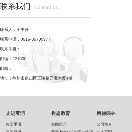
联系我们
Contact us
联系人：王主任
联系电话：0516-85709977
联系手机：
邮编：221000
邮箱：
地址：徐州市泉山区王陵路开发大厦4楼
走进宝润
树恩教育
南佛园林
集团手册
集团简介
公司简介
集团概况
开云·kaiyun(中国)·web版
业务范围