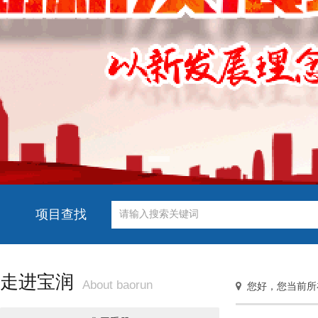
项目查找
走进宝润
About baorun
您好，您当前所