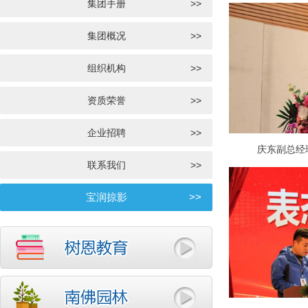
集团手册
>>
集团概况
>>
组织机构
>>
资质荣誉
>>
企业招聘
>>
庆东副总经
联系我们
>>
宝润掠影
>>