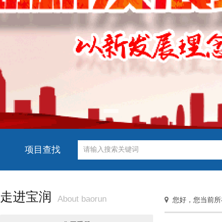
项目查找
走进宝润
About baorun
您好，您当前所