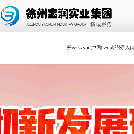
开云·kaiyun(中国)·web版登录入