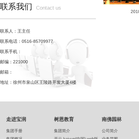
联系我们
Contact us
20
联系人：王主任
联系电话：0516-85709977
联系手机：
邮编：221000
邮箱：
地址：徐州市泉山区王陵路开发大厦4楼
走进宝润
树恩教育
南佛园林
集团手册
集团简介
公司简介
集团概况
开云·kaiyun(中国)·web版
业务范围